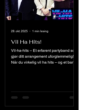
28. okt. 2025
1 min lesing
Vil Ha Hits!
Vil-ha-hits – Et erfarent partyband som
gjør ditt arrangement uforglemmelig!
Når du virkelig vil ha hits – og et band
som leverer fra første tone – er det kun
ett navn du trenger å huske: Vil-ha-hits.
Dette er bandet som setter standarden
for live-musikk til ditt event. Med over
100 spillejobber i året vet de akkurat
hvordan man skaper elektrisk
stemning, fyller dansegulvet og løfter
publikum til nye høyder. Her får du en