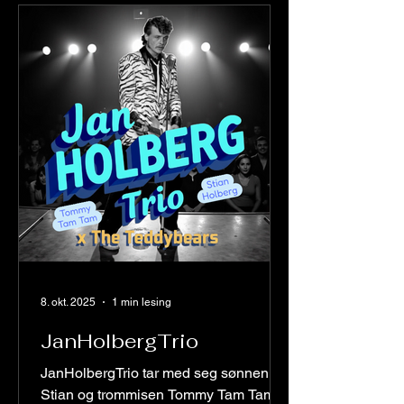
eksplosiv kombinasjon av fire sterke
vokalister, dykti
8. okt. 2025
1 min lesing
JanHolbergTrio
JanHolbergTrio tar med seg sønnen
Stian og trommisen Tommy Tam Tam