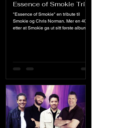
Essence of Smokie Trio
"Essence of Smokie" en tribute til
Smokie og Chris Norman. Mer en 40 år
etter at Smokie ga ut sitt første album
(Pass it around) i 1975 er musikken
fortsatt populær i Norge og
Scandinavia. De størte hittene som ble
skapt i perioden 1975 til 1986 med
Chris Norman som frontfigur og
vokalist blir med kjærlighet og respekt
fremført av Norges eneste Smokie-
tribute. Essence Of Smokie. Ideen om
en Smokie tribute ble skapt av
frontfigur og vokalist Terje Lehn etter at
han med sin Chr