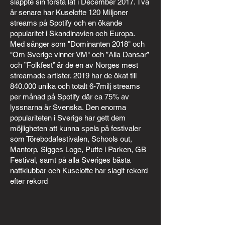
släppte sin första låt i December 2017. Två
år senare har Kuselofte 120 Miljoner
streams på Spotify och en ökande
popularitet i Skandinavien och Europa.
Med sånger som "Dominanten 2018" och
"Om Sverige vinner VM" och ”Alla Dansar”
och ”Folkfest” är de en av Norges mest
streamade artister. 2019 har de ökat till
840.000 unika och totalt 6-7milj streams
per månad på Spotify där ca 75% av
lyssnarna är Svenska. Den enorma
populariteten i Sverige har gett dem
möjligheten att kunna spela på festivaler
som Törebodafestivalen, Schools out,
Mantorp, Sigges Loge, Putte i Parken, GB
Festival, samt på alla Sveriges bästa
nattklubbar och Kuselofte har slagit rekord
efter rekord