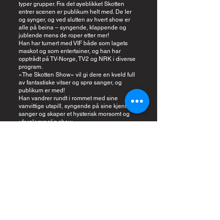
typer grupper. Fra det øyeblikket Skotten
entrer scenen er publikum helt med. De ler
og synger, og ved slutten av hvert show er
alle på beina – syngende, klappende og
jublende mens de roper etter mer!
Han har turnert med VIF både som lagets
maskot og som entertainer, og han har
opptrådt på TV-Norge, TV2 og NRK i diverse
program.
«The Skotten Show» vil gi dere en kveld full
av fantastiske vitser og sprø sanger, og
publikum er med!
Han vandrer rundt i rommet med sine
vanvittige utspill, syngende på sine kjente
sanger og skaper et hysterisk morsomt og
uforglemmelig show
.