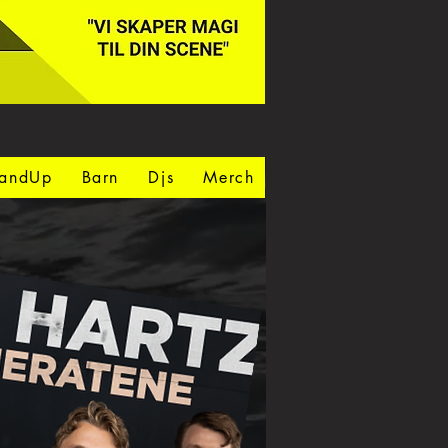
tandUp
Barn
Djs
Merch