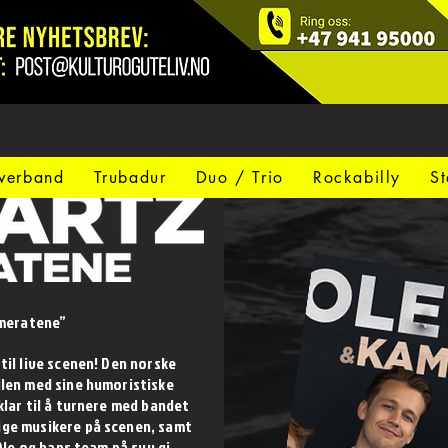
verband
Trubadur
Duo / Trio
Rockabilly
S
meratene”
til live scenen! Den norske
ilen med sine humoristiske
klar til å turnere med bandet
ige musikere på scenen, samt
 Ole og hans team på syv gi