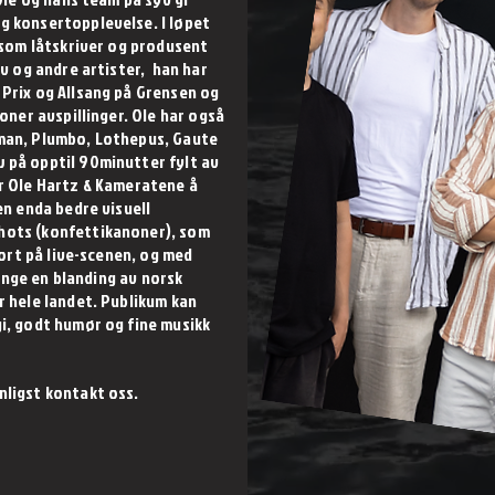
g konsertopplevelse. I løpet
t som låtskriver og produsent
lv og andre artister, han har
Prix og Allsang på Grensen og
ioner avspillinger. Ole har også
man, Plumbo, Lothepus, Gaute
 på opptil 90minutter fylt av
r Ole Hartz & Kameratene å
en enda bedre visuell
hots (konfettikanoner), som
tort på live-scenen, og med
bringe en blanding av norsk
r hele landet. Publikum kan
i, godt humør og fine musikk
nligst kontakt oss.