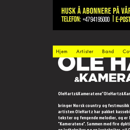
Hjem
Artister
Band
Co
OleHartz&Kameratene“OleHartz&Ka
bringer Norsk country og festmusikk 
artisten OleHartz har pakket kasseb
tekster og fengende melodier, og er 
"Kameratene". Sammen med fire dykt
en lydtekniker og en lystekniker, vil