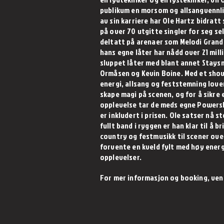
publikum en morsom og allsangvennli
av sin karriere har Ole Hartz bidrat
på over 70 utgitte singler for seg se
deltatt på arenaer som Melodi Grand 
hans egne låter har nådd over 21 mill
sluppet låter med blant annet Stays
Ormåsen og Kevin Boine. Med et show
energi, allsang og feststemning love
skape magi på scenen, og for å sikre 
opplevelse tar de meds egne Powers
er inkludert i prisen. Ole satser nå s
fullt band i ryggen er han klar til å 
country og festmusikk til scener ove
forvente en kveld fylt med høy energ
opplevelser.
For mer informasjon og booking, ven