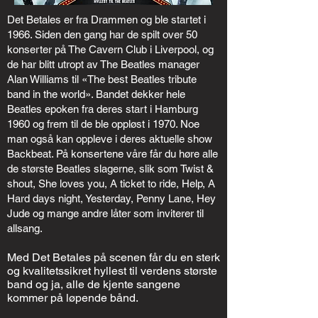
Det Betales er fra Drammen og ble startet i
1966. Siden den gang har de spilt over 50
konserter på The Cavern Club i Liverpool, og
de har blitt utropt av The Beatles manager
Alan Williams til «The best Beatles tribute
band in the world». Bandet dekker hele
Beatles epoken fra deres start i Hamburg
1960 og frem til de ble oppløst i 1970. Noe
man også kan oppleve i deres aktuelle show
Backbeat. På konsertene våre får du høre alle
de største Beatles slagerne, slik som Twist &
shout, She loves you, A ticket to ride, Help, A
Hard days night, Yesterday, Penny Lane, Hey
Jude og mange andre låter som inviterer til
allsang.
Med Det Betales på scenen får du en sterk
og kvalitetssikret hyllest til verdens største
band og ja, alle de kjente sangene
kommer på løpende bånd.