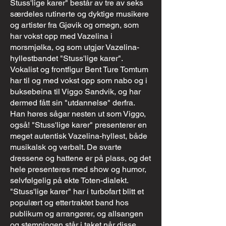
Stuss'lige karer" består av tre av seks
særdeles rutinerte og dyktige musikere
og artister fra Gjøvik og omegn, som
har vokst opp med Vazelina i
morsmjølka, og som utgjør Vazelina-
hyllestbandet "Stuss'lige karer".
Vokalist og frontfigur Bent Ture Tomtum
har til og med vokst opp som nabo og i
buksebeina til Viggo Sandvik, og har
dermed fått sin "utdannelse" derfra.
Han høres sågar nesten ut som Viggo,
også! "Stuss'lige karer" presenterer en
meget autentisk Vazelina-hyllest, både
musikalsk og verbalt. De svarte
dressene og hattene er på plass, og det
hele presenteres med show og humor,
selvfølgelig på ekte Toten-dialekt.
"Stuss'lige karer" har i turbofart blitt et
populært og ettertraktet band hos
publikum og arrangører, og allsangen
og stemningen står i taket når disse