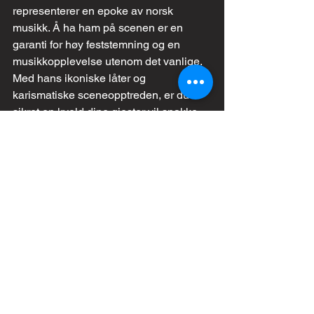
representerer en epoke av norsk 
musikk. Å ha ham på scenen er en 
garanti for høy feststemning og en 
musikkopplevelse utenom det vanlige. 
Med hans ikoniske låter og 
karismatiske sceneopptreden, er du 
sikret en kveld dine gjester vil snakke 
om lenge.
Gå ikke glipp av muligheten til å 
oppleve Dag Ingebrigtsen live og la 
musikkens magi skape nye minner. 
Besøk 
vår nettside
 for mer informasjon, 
og ta det første steget mot en 
uforglemmelig musikkfest ved å booke 
en legende i dag.